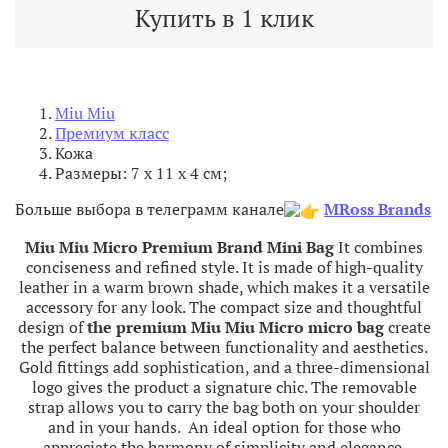
Купить в 1 клик
Miu Miu
Премиум класс
Кожа
Размеры: 7 x 11 x 4 см;
Больше выбора в телеграмм канале
MRoss Brands
Miu Miu Micro
Premium
Brand
Mini
Bag
It
combines
conciseness
and
refined
style
.
It
is
made
of
high-
quality
leather
in a
warm
brown
shade
,
which
makes
it
a
versatile
accessory
for
any
look
.
The
compact
size
and
thoughtful
design
of
the
premium
Miu Miu Micro
micro
bag
create
the
perfect
balance
between
functionality
and
aesthetics
.
Gold
fittings
add
sophistication
,
and
a three-
dimensional
logo
gives
the
product
a
signature
chic
.
The
removable
strap
allows
you to
carry
the
bag
both
on
your
shoulder
and
in
your
hands
.
An
ideal
option
for
those
who
appreciate
the
harmony
of
simplicity
and
elegance
.