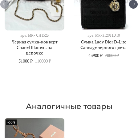
арт.
MR- CH1523
арт.
MR-312911D10
Черная сумка-конверт
Сумка Lady Dior D-Lite
Chanel Шанель на
Cannage черного цвета
цепочке
43900 ₽
70000 ₽
51000 ₽
110000 ₽
Аналогичные товары
-53%