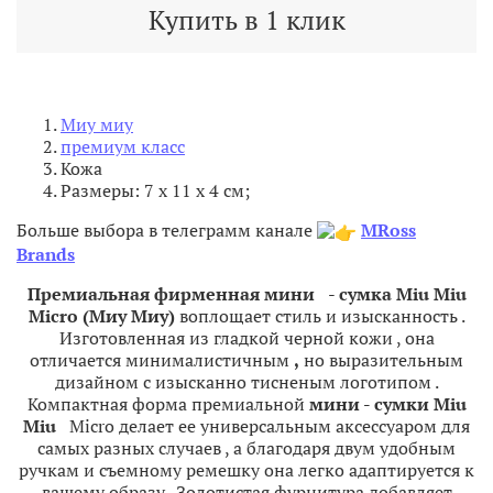
Купить в 1 клик
Миу миу
премиум класс
Кожа
Размеры: 7 х 11 х 4 см;
Больше выбора в телеграмм канале
MRoss
Brands
Премиальная
фирменная
мини
-
сумка
Miu
Miu
Micro (Миу Миу)
воплощает
стиль
и
изысканность
.
Изготовленная
из
гладкой
черной
кожи
,
она
отличается
минималистичным
,
но
выразительным
дизайном
с
изысканно
тисненым
логотипом
.
Компактная
форма
премиальной
мини
-
сумки
Miu
Miu
Micro
делает
ее
универсальным
аксессуаром
для
самых
разных
случаев
,
а
благодаря
двум
удобным
ручкам
и
съемному
ремешку
она
легко
адаптируется
к
вашему
образу
.
Золотистая
фурнитура
добавляет