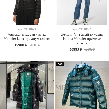
арт.
MR-01600
арт.
MR-01599
Женская пуховая куртка
Женский черный пуховик
Moncler Lans премиум класса
Parana Moncler премиум
класса
19900 ₽
31000 ₽
36885 ₽
40000 ₽
-34%