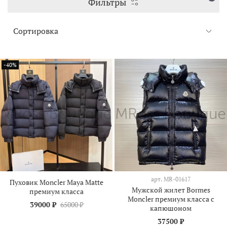
Фильтры
-40%
арт.
MR-01617
Пуховик Moncler Maya Matte
Мужской жилет Bormes
премиум класса
Moncler премиум класса с
39000 ₽
65000 ₽
капюшоном
37500 ₽