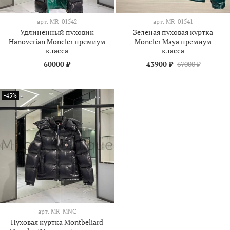
арт.
MR-01542
арт.
MR-01541
Удлиненный пуховик
Зеленая пуховая куртка
Hanoverian Moncler премиум
Moncler Maya премиум
класса
класса
60000 ₽
43900 ₽
67000 ₽
-45%
арт.
MR-MNC
Пуховая куртка Montbeliard