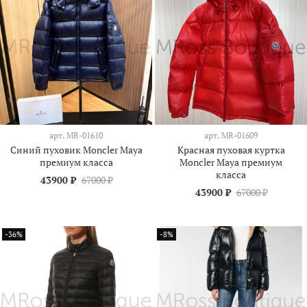
арт.
MR-01610
арт.
MR-01609
Синий пуховик Moncler Maya
Красная пуховая куртка
премиум класса
Moncler Maya премиум
класса
43900 ₽
67000 ₽
43900 ₽
67000 ₽
-36%
-8%