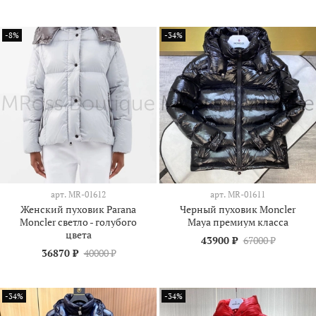
-8%
-34%
арт.
MR-01612
арт.
MR-01611
Женский пуховик Parana
Черный пуховик Moncler
Moncler светло - голубого
Maya премиум класса
цвета
43900 ₽
67000 ₽
36870 ₽
40000 ₽
-34%
-34%