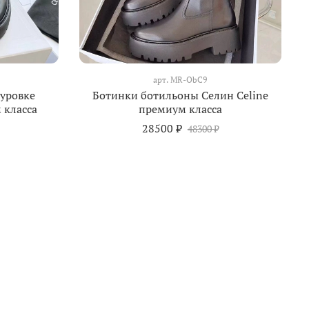
арт.
MR-ObC9
уровке
Ботинки ботильоны Селин Celine
 класса
премиум класса
28500 ₽
48300 ₽