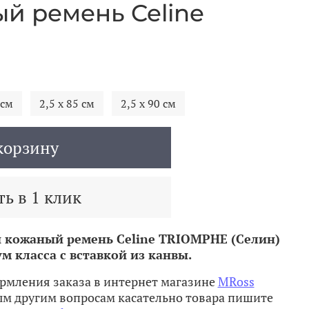
й ремень Celine
 см
2,5 х 85 см
2,5 х 90 см
корзину
ь в 1 клик
 кожаный ремень Celine
TRIOMPHE (Селин)
м класса с вставкой из канвы.
рмления заказа в интернет магазине
MRoss
м другим вопросам касательно товара пишите