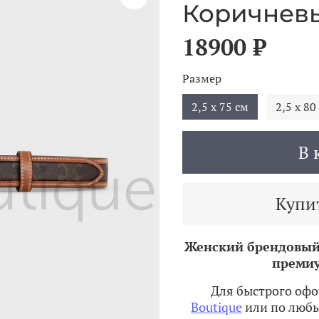
Коричневы
18900 ₽
Размер
2,5 х 75 см
2,5 х 80
В 
Купит
Женский брендовый
премиу
Для быстрого офо
Boutique
или по любы