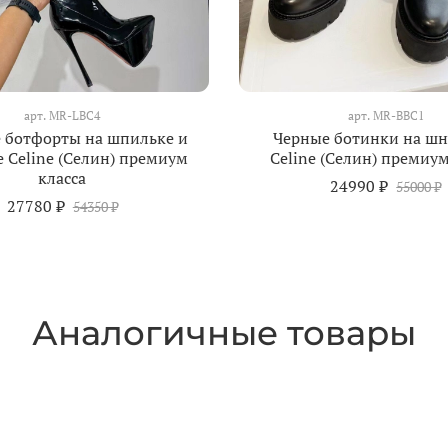
арт.
MR-LBC4
арт.
MR-BBC1
 ботфорты на шпильке и
Черные ботинки на шн
е Celine (Селин) премиум
Celine (Селин) премиум
класса
24990 ₽
55000 ₽
27780 ₽
54350 ₽
Аналогичные товары