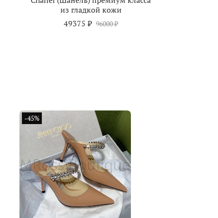
Chanel (Шанель) премиум класса
из гладкой кожи
49375 ₽
96000 ₽
-45%