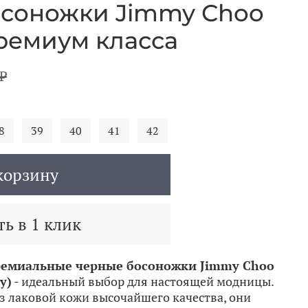
соножки Jimmy Choo
премиум класса
₽
8
39
40
41
42
корзину
ь в 1 клик
емиальные черные босоножки Jimmy Choo
у)
- идеальный выбор для настоящей модницы.
з лаковой кожи высочайшего качества, они