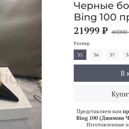
Черные бо
Bing 100 
21999 ₽
40000 
Размер
35
36
37
3
В 
Купит
Представляем вам
пр
Bing 100 (Джимми Ч
Изготовленные и