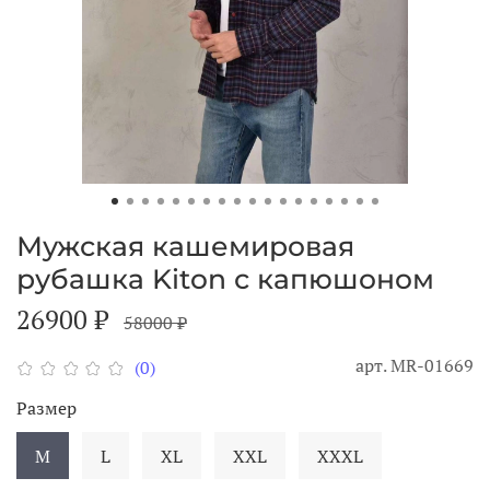
Мужская кашемировая
рубашка Kiton с капюшоном
26900 ₽
58000 ₽
арт.
MR-01669
(0)
Размер
M
L
XL
XXL
XXXL