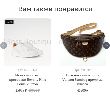
Вам также понравится
-59%
арт.
MR-01145
арт.
MR-Blv
Мужские белые
Поясная сумка Louis
кроссовки Beverly Hills
Vuitton Bumbag премиум
Louis Vuitton
класса
25945 ₽
63900 ₽
45500 ₽