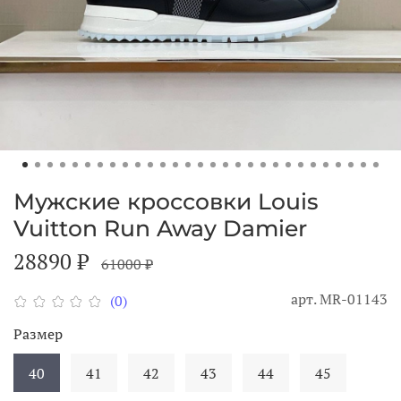
Мужские кроссовки Louis
Vuitton Run Away Damier
28890 ₽
61000 ₽
арт.
MR-01143
(0)
Размер
40
41
42
43
44
45