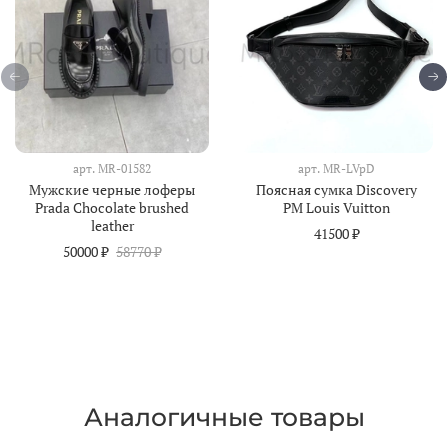
арт.
MR-01582
арт.
MR-LVpD
Мужские черные лоферы
Поясная сумка Discovery
Prada Chocolate brushed
PM Louis Vuitton
leather
41500 ₽
50000 ₽
58770 ₽
Аналогичные товары