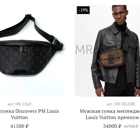
-19%
арт.
MR-LVpD
арт.
MR-SSLDBB
сумка Discovery PM Louis
Мужская сумка мессендж
Vuitton
Louis Vuitton премиум
41500 ₽
34000 ₽
41950 ₽