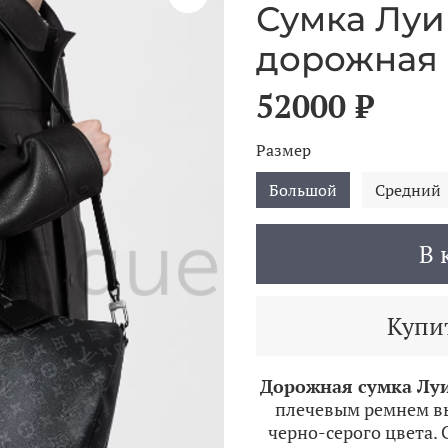
Сумка Луи 
дорожная 
52000 ₽
Размер
Большой
Средний
В 
Купит
Дорожная сумка Луи 
плечевым ремнем в
черно-серого цвета. 