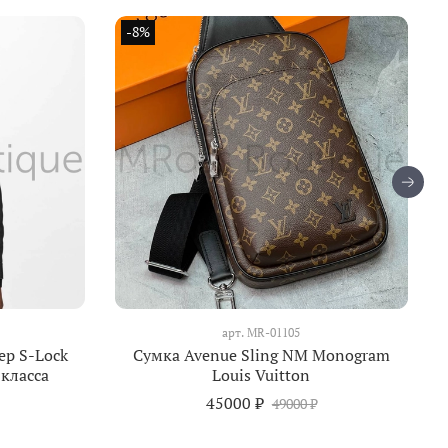
-8%
арт.
MR-01105
ер S-Lock
Сумка Avenue Sling NM Monogram
 класса
Louis Vuitton
45000 ₽
49000 ₽