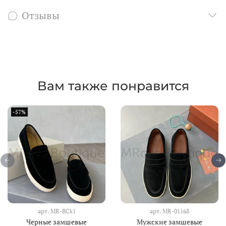
Отзывы
Вам также понравится
-57%
арт.
MR-BCk1
арт.
MR-01168
Черные замшевые
Мужские замшевые