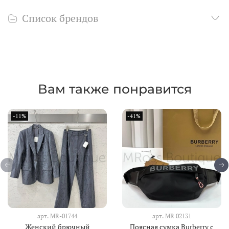
Список брендов
Вам также понравится
-11%
-41%
арт.
MR-01744
арт.
MR 02131
Женский брючный
Поясная сумка Burberry с