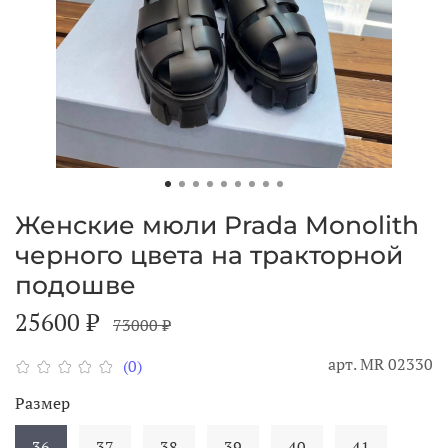
Женские мюли Prada Monolith
черного цвета на тракторной
подошве
25600 ₽
73000 ₽
арт.
МR 02330
(0)
Размер
36
37
38
39
40
41