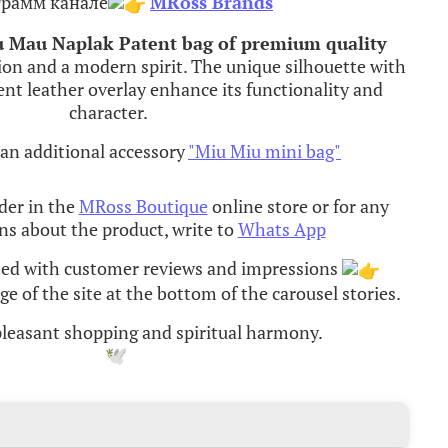
грамм канале
MRoss Brands
u
Mau
Naplak
Patent
bag
of
premium
quality
ion
and
a
modern
spirit
.
The
unique
silhouette
with
ent
leather
overlay
enhance
its
functionality
and
character
.
an additional accessory
"Miu Miu mini bag"
der in the
MRoss Boutique
online store or for any
ns about the product, write to
Whats App
ted with customer reviews and impressions
e of the site at the bottom of the carousel stories.
 pleasant shopping and spiritual harmony
.