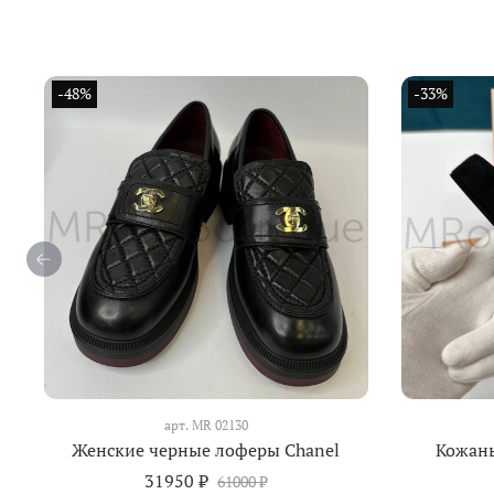
-48%
-33%
арт.
MR 02130
Женские черные лоферы Chanel
Кожан
31950 ₽
61000 ₽