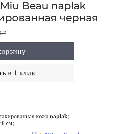
Miu Beau naplak
кированная черная
0 ₽
корзину
ь в 1 клик
 лакированная кожа
naplak
;
 8 см;