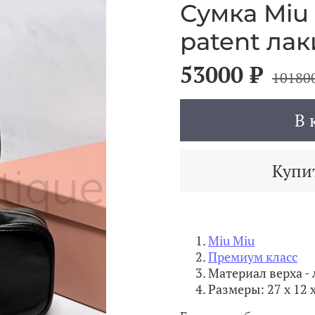
Сумка Miu 
patent ла
53000 ₽
10180
В 
Купит
Miu Miu
Премиум класс
Материал верха -
Размеры: 27 х 12 х