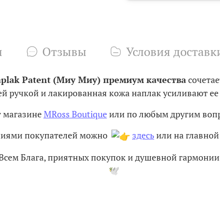
и
Отзывы
Условия доставк
plak Patent (Миу Миу) премиум качества
сочетае
й ручкой и лакированная кожа наплак усиливают ее
т магазине
MRoss Boutique
или по любым другим вопр
ениями покупателей можно
здесь
или на главной 
Всем Блага, приятных покупок и душевной гармони