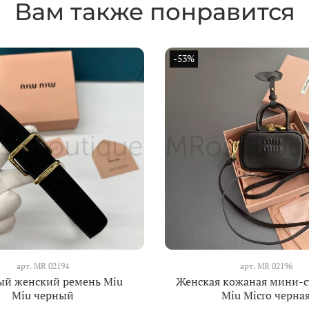
Вам также понравится
-53%
арт.
MR 02194
арт.
MR 02196
ый женский ремень Miu
Женская кожаная мини-с
Miu черный
Miu Micro черна