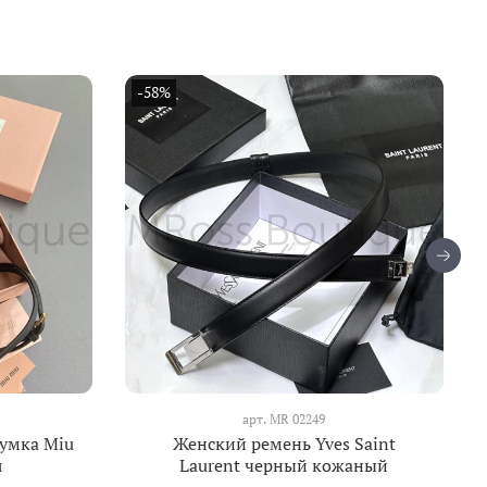
-58%
арт.
МR 02249
умка Miu
Женский ремень Yves Saint
я
Laurent черный кожаный