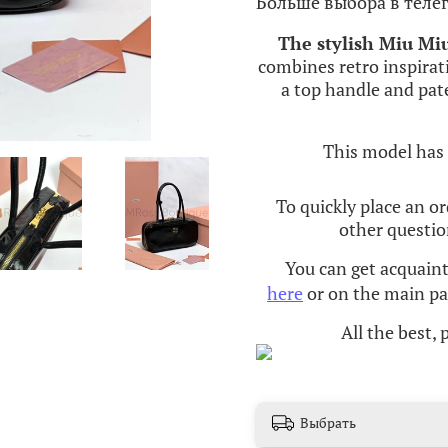
Больше выбора в теле
The
stylish
Miu
Mi
combines
retro
inspirat
a
top
handle
and
pat
This model has 
To quickly place an or
other questio
You can get acquain
here
or on the main pag
All the best,
Выбрать