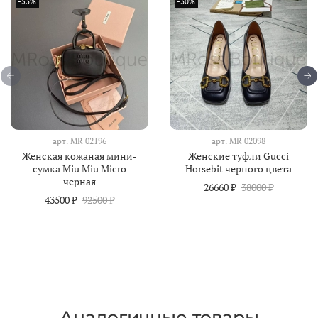
-53%
-30%
арт.
MR 02196
арт.
MR 02098
Женская кожаная мини-
Женские туфли Gucci
сумка Miu Miu Micro
Horsebit черного цвета
черная
26660 ₽
38000 ₽
43500 ₽
92500 ₽
Аналогичные товары