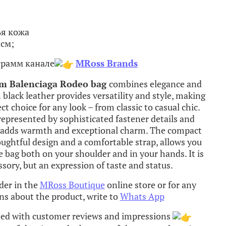
ья кожа
 см;
грамм канале
MRoss Brands
um
Balenciaga
Rodeo
bag
combines
elegance
and
h
black
leather
provides
versatility
and
style
,
making
ect
choice
for
any
look
–
from
classic
to
casual
chic
.
represented
by
sophisticated
fastener
details
and
adds
warmth
and
exceptional
charm
.
The
compact
ughtful
design
and
a
comfortable
strap
,
allows
you
e
bag
both
on
your
shoulder
and
in
your
hands
.
It
is
ssory
,
but
an
expression
of
taste
and
status
.
der in the
MRoss Boutique
online store or for any
ns about the product, write to
Whats App
ted with customer reviews and impressions