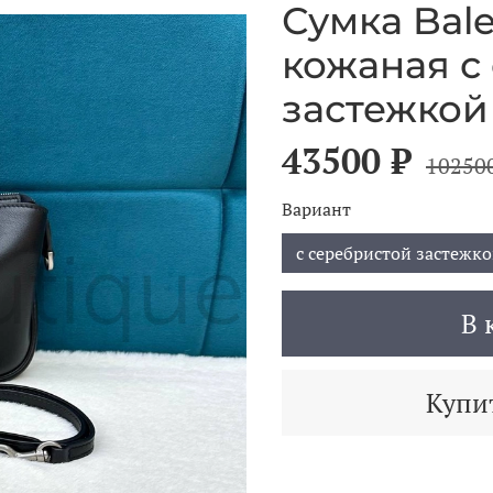
Сумка Bal
кожаная с
застежкой
43500 ₽
10250
Вариант
с серебристой застежк
В 
Купит