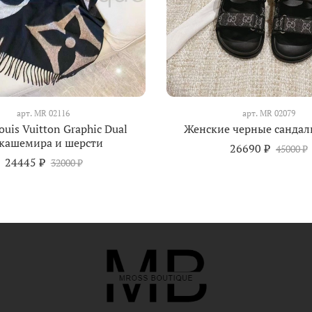
арт.
MR 02116
арт.
MR 02079
uis Vuitton Graphic Dual
Женские черные сандал
 кашемира и шерсти
26690 ₽
45000 ₽
24445 ₽
32000 ₽