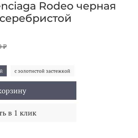
enciaga Rodeo черная
 серебристой
0 ₽
ой
с золотистой застежкой
корзину
ь в 1 клик