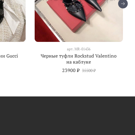
арт.
MR-01436
ии Gucci
Черные туфли Rockstud Valentino
на каблуке
23900 ₽
35500 ₽