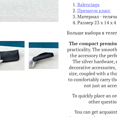
Balenciaga
Премиум класс
Материал - теляч
Размер 23 х 14 х 4
Больше выбора в теле
The
compact
premi
practicality
.
The
smoot
the
accessory
the
perf
The
silver
hardware
,
decorative
accessories
,
size
,
coupled
with
a
tho
to
comfortably
carry
th
not
just
an
acce
To quickly place an or
other questio
You can get acquain