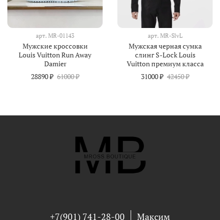
арт.
MR-01143
арт.
MR-SlvL
Мужские кроссовки
Мужская черная сумка
Louis Vuitton Run Away
слинг S-Lock Louis
Damier
Vuitton премиум класса
28890 ₽
61000 ₽
31000 ₽
42450 ₽
+7(901) 741-28-00
Максим