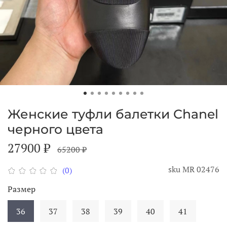
Женские туфли балетки Chanel
черного цвета
27900 ₽
65200 ₽
sku
МR 02476
(0)
Размер
36
37
38
39
40
41