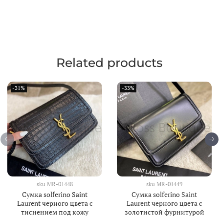
Related products
-31%
-33%
sku
MR-01448
sku
MR-01449
Сумка solferino Saint
Сумка solferino Saint
Laurent черного цвета с
Laurent черного цвета с
тиснением под кожу
золотистой фурнитурой