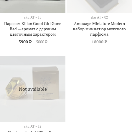
sku
АТ - 15
sku
АТ - 02
Парфюм Kilian Good Girl Gone
Amouage Miniature Modern
Bad — аромат с дерзким
набор миниатюр мужского
цветочным характером
парфюма
5900 ₽
15000 ₽
18000 ₽
Not available
sku
АТ - 12