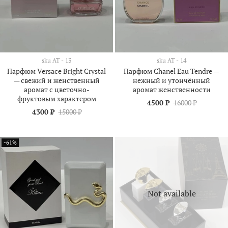
sku
АТ - 13
sku
АТ - 14
Парфюм Versace Bright Crystal
Парфюм Chanel Eau Tendre —
— свежий и женственный
нежный и утончённый
аромат с цветочно-
аромат женственности
фруктовым характером
4500 ₽
16000 ₽
4300 ₽
15000 ₽
-61%
Not available