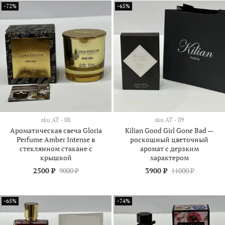
-72%
-65%
sku
АТ - 08
sku
АТ - 09
Ароматическая свеча Gloria
Kilian Good Girl Gone Bad —
Perfume Amber Intense в
роскошный цветочный
стеклянном стакане с
аромат с дерзким
крышкой
характером
2500 ₽
9000 ₽
3900 ₽
11000 ₽
-65%
-74%