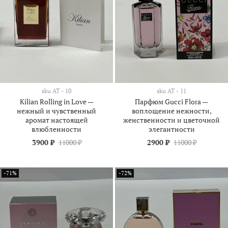
sku
АТ - 10
sku
АТ - 11
Kilian Rolling in Love —
Парфюм Gucci Flora —
нежный и чувственный
воплощение нежности,
аромат настоящей
женственности и цветочной
влюбленности
элегантности
3900 ₽
11000 ₽
2900 ₽
11000 ₽
-71%
-72%