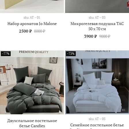
sku
АТ - 01
sku
АТ - 03
Набор ароматов Jo Malone
Микрогелевая подушка TAC
50 х 70 см
2500 ₽
8000 ₽
3900 ₽
9000 ₽
-77%
-73%
sku
АТ - 05
Двухспальное постельное
Семейное постельное белье
белье Candies