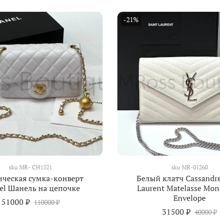
-21%
sku
MR- CH1521
sku
MR-01260
ическая сумка-конверт
Белый клатч Cassandre
el Шанель на цепочке
Laurent Matelasse Mo
Envelope
51000 ₽
110000 ₽
31500 ₽
40000 ₽