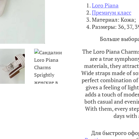
Loro Piana
Премиум класс
Материал: Кожа;
Размеры: 36, 37, 39
Больше выбора
The Loro Piana Charms
are a true symphony
materials, they attract
Wide straps made of sof
perfect combination of 
gives a feeling of lig
adds a touch of modern
both casual and evenin
With them, every step
days with 
Для быстрого офо