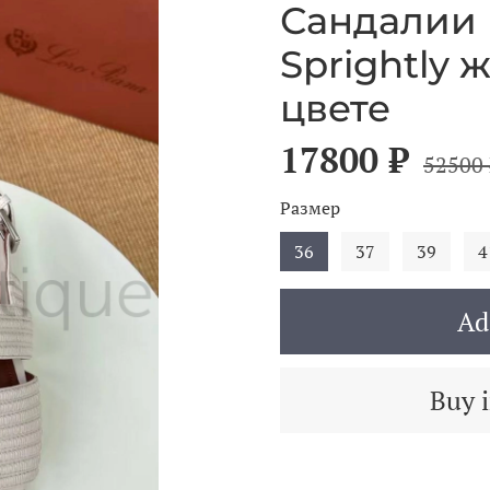
Сандалии 
Sprightly
цвете
17800 ₽
52500 
Размер
36
37
39
4
Ad
Buy i