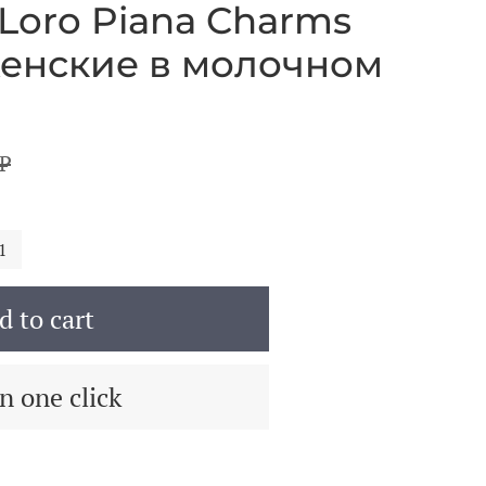
Loro Piana Charms
 женские в молочном
₽
1
d to cart
n one click