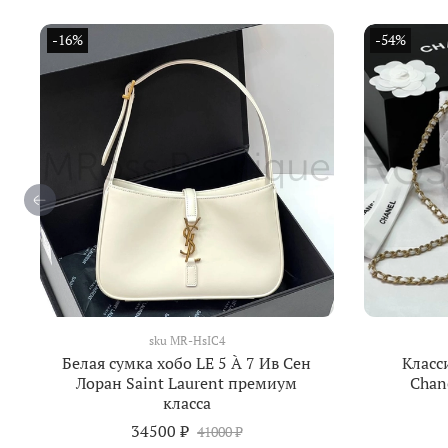
-16%
-54%
sku
MR-HsIC4
Белая сумка хобо LE 5 À 7 Ив Сен
Класс
Лоран Saint Laurent премиум
Chan
класса
34500 ₽
41000 ₽