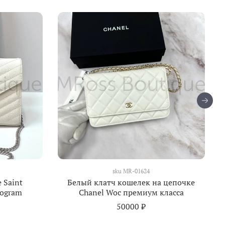
sku
MR-01624
 Saint
Белый клатч кошелек на цепочке
nogram
Chanel Woc премиум класса
50000 ₽