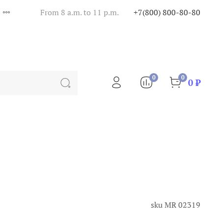
From 8 a.m. to 11 p.m.
+7(800) 800-80-80
0
0
0 ₽
sku
МR 02319