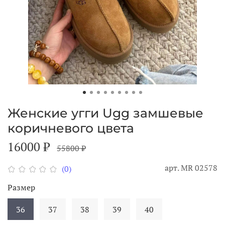
Женские угги Ugg замшевые
коричневого цвета
16000 ₽
55800 ₽
арт.
МR 02578
(0)
Размер
36
37
38
39
40