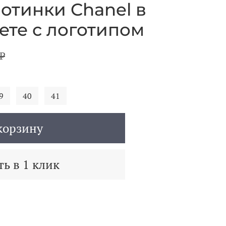
отинки Chanel в
ете с логотипом
₽
9
40
41
корзину
ь в 1 клик