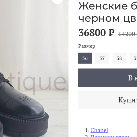
Женские б
черном цв
36800 ₽
64200 
Размер
36
37
38
3
В 
Купит
Chanel
Премиум класс