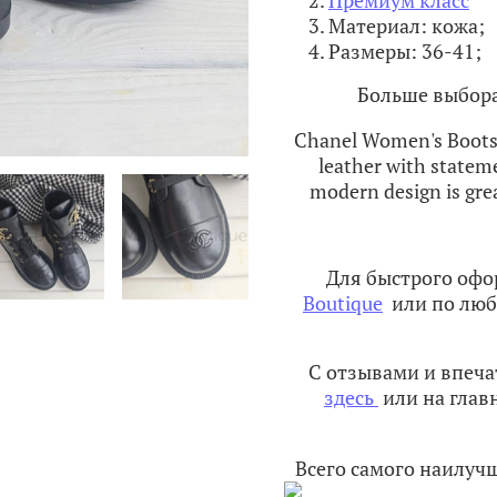
Материал: кожа;
Размеры: 36-41;
Больше выбора
Chanel Women's Boots i
leather with statem
modern design is grea
Для быстрого офо
Boutique
или по люб
С отзывами и впеч
здесь
или на глав
Всего самого наилуч