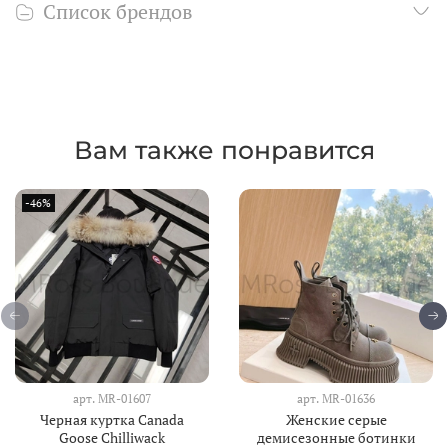
Список брендов
Вам также понравится
-46%
арт.
MR-01607
арт.
MR-01636
Черная куртка Canada
Женские серые
Goose Chilliwack
демисезонные ботинки