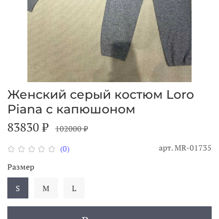
Женский серый костюм Loro
Piana с капюшоном
83830 ₽
102000 ₽
арт.
MR-01735
(0)
Размер
S
M
L