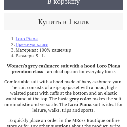
В корзину
Купить в 1 клик
Loro Piana
Премиум класс
Материал: 100% кашемир
Размеры S - L
Women's grey cashmere suit with a hood Loro Piana
premium class
- an ideal option for everyday looks
Comfortable suit with a hood made of baby cashmere yarn.
The suit consists of a zip-up jacket with a hood, high-
waisted pants with cuffs at the bottom and an elastic
waistband at the top. The basic
gray color
makes the suit
minimalistic and versatile. The
Loro Piana
suit is ideal for
leisure, walks, trips and sports.
To quickly place an order in the MRoss Boutique online
store or for any other questions about the product, write