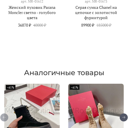
арт.
MR-01612
арт.
MR-01673
Женский пуховик Parana
Серая сумка Chanel на
Moncler светло - голубого
цепочке с золотистой
цвета
фурнитурой
36870 ₽
40000 ₽
89900 ₽
185000 ₽
Аналогичные товары
-41%
-41%