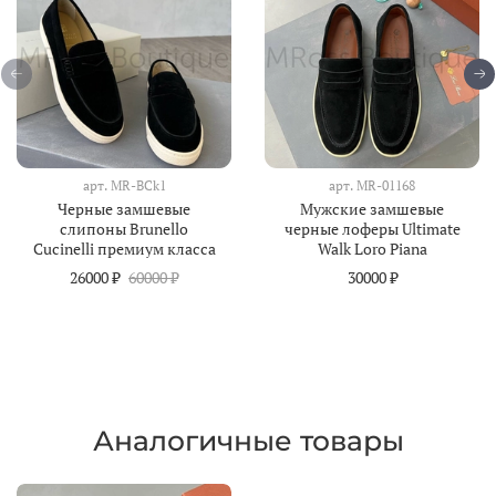
арт.
MR-BCk1
арт.
MR-01168
Черные замшевые
Мужские замшевые
слипоны Brunello
черные лоферы Ultimate
Cucinelli премиум класса
Walk Loro Piana
26000 ₽
60000 ₽
30000 ₽
Аналогичные товары