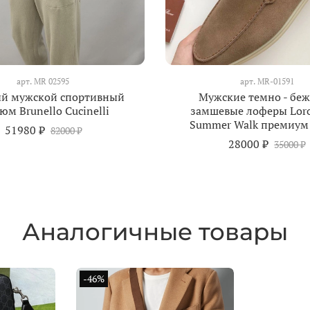
арт.
МR 02595
арт.
MR-01591
й мужской спортивный
Мужские темно - бе
юм Brunello Cucinelli
замшевые лоферы Loro
Summer Walk премиум 
51980 ₽
82000 ₽
28000 ₽
35000 ₽
Аналогичные товары
-46%