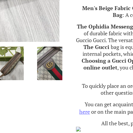
Men's Beige Fabric
Bag
: A 
The Ophidia Messeng
of durable fabric wi
Guccio Gucci. The versat
The Gucci
bag is eq
internal pockets, whic
Choosing a Gucci O
online outlet
, you 
To quickly place an o
other questio
You can get acquain
here
or on the main pag
All the best,