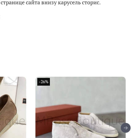
странице сайта внизу карусель сторис.
и
-26%