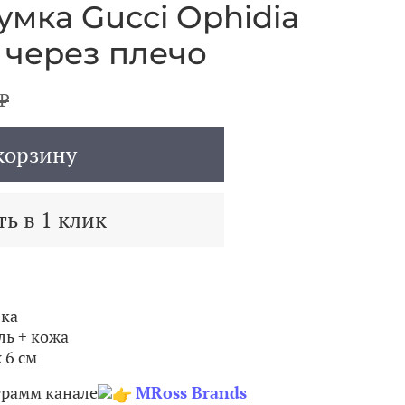
умка Gucci Ophidia
 через плечо
₽
корзину
ь в 1 клик
вка
ль + кожа
 6 см
грамм канале
MRoss Brands