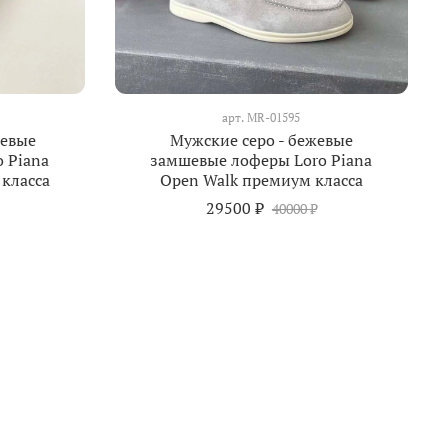
арт.
MR-01595
жевые
Мужские серо - бежевые
 Piana
замшевые лоферы Loro Piana
класса
Open Walk премиум класса
29500 ₽
40000 ₽