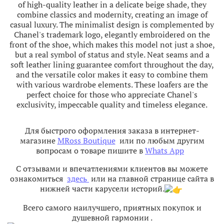
of
high-
quality
leather
in
a
delicate
beige
shade
,
they
combine
classics
and
modernity
,
creating
an
image
of
casual
luxury
.
The
minimalist
design
is
complemented
by
Chanel
's
trademark
logo
,
elegantly
embroidered
on
the
front
of
the
shoe
,
which
makes
this
model
not
just
a
shoe
,
but
a
real
symbol
of
status
and
style
.
Neat
seams
and
a
soft
leather
lining
guarantee
comfort
throughout
the
day
,
and
the
versatile
color
makes
it
easy
to
combine
them
with
various
wardrobe
elements
.
These
loafers
are
the
perfect
choice
for
those
who
appreciate
Chanel
's
exclusivity
,
impeccable
quality
and
timeless
elegance
.
Для быстрого оформления заказа в интернет-
магазине
MRoss Boutique
или по любым другим
вопросам о товаре пишите в
Whats App
С отзывами и впечатлениями клиентов вы можете
ознакомиться
здесь
или на главной странице сайта в
нижней части карусели историй.
Всего самого наилучшего, приятных покупок и
душевной гармонии
.