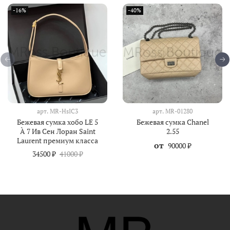
-16%
-40%
арт.
MR-HsIC3
арт.
MR-01280
Бежевая сумка хобо LE 5
Бежевая сумка Chanel
À 7 Ив Сен Лоран Saint
2.55
Laurent премиум класса
от
90000 ₽
34500 ₽
41000 ₽