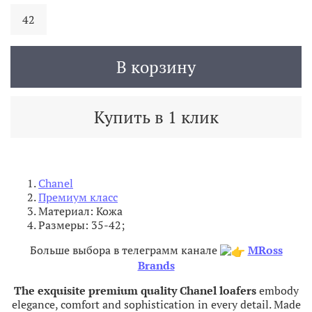
42
В корзину
Купить в 1 клик
Chanel
Премиум класс
Материал: Кожа
Размеры: 35-42;
Больше выбора в телеграмм канале
MRoss
Brands
The
exquisite
premium
quality
Chanel
loafers
embody
elegance
,
comfort
and
sophistication
in
every
detail
.
Made