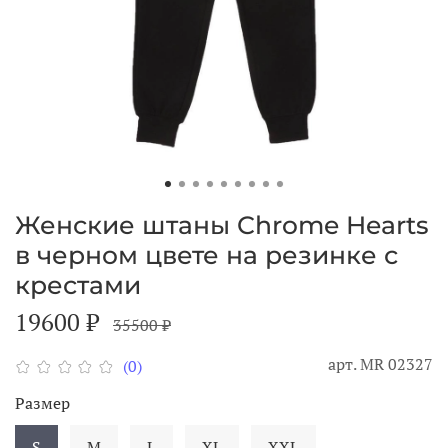
Женские штаны Chrome Hearts
в черном цвете на резинке с
крестами
19600 ₽
35500 ₽
арт.
МR 02327
(0)
Размер
S
M
L
XL
XXL