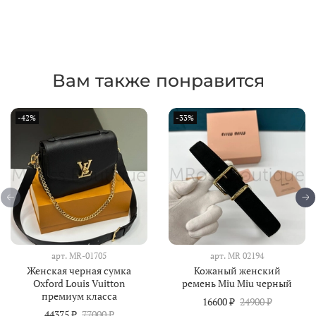
Вам также понравится
-42%
-33%
арт.
MR-01705
арт.
MR 02194
Женская черная сумка
Кожаный женский
Oxford Louis Vuitton
ремень Miu Miu черный
премиум класса
16600 ₽
24900 ₽
44375 ₽
77000 ₽