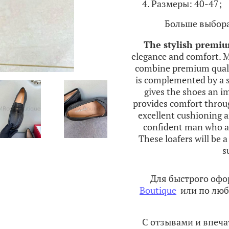
Размеры: 40-47;
Больше выбора
The
stylish
premi
elegance
and
comfort
.
M
combine
premium
qual
is
complemented
by a
gives
the
shoes
an
i
provides
comfort
throu
excellent
cushioning
a
confident
man
who
a
These
loafers
will
be 
s
Для быстрого офо
Boutique
или по люб
С отзывами и впеч