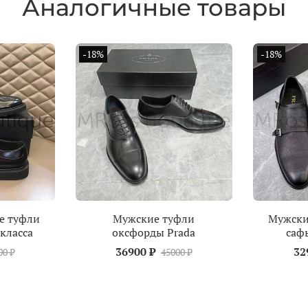
Аналогичные товары
-18%
-18%
е туфли
Мужские туфли
Мужски
класса
оксфорды Prada
саф
36900 ₽
32
00 ₽
45000 ₽