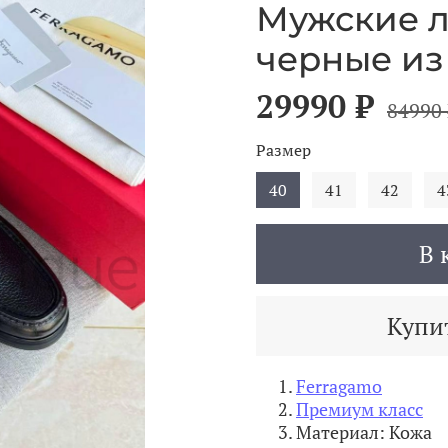
Мужские 
черные из
29990 ₽
84990 
Размер
40
41
42
4
В 
Купит
Ferragamo
Премиум класс
Материал: Кожа