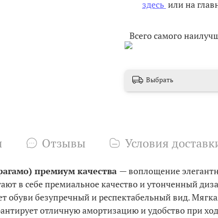
здесь
или на глав
Всего самого наилуч
Выбрать
и
Отзывы
Условия доставк
рагамо) премиум качества
— воплощение элегантн
тают в себе премиальное качество и утонченный диз
ет обуви безупречный и респектабельный вид.
Мягка
рантирует отличную амортизацию и удобство при ход