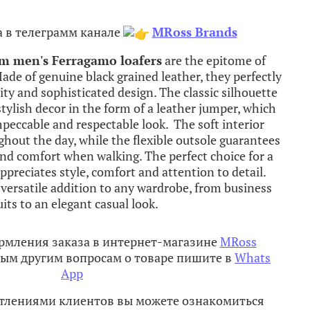
 в телеграмм канале
MRoss Brands
um
men
's
Ferragamo
loafers
are the
epitome
of
ade
of
genuine
black
grained
leather
,
they
perfectly
ity
and
sophisticated
design
.
The
classic
silhouette
stylish
decor
in
the
form
of a
leather
jumper
,
which
mpeccable
and
respectable
look
.
The
soft
interior
ghout
the
day
,
while
the
flexible
outsole
guarantees
nd
comfort
when
walking
.
The
perfect
choice
for
a
ppreciates
style
,
comfort
and
attention
to
detail
.
a
versatile
addition
to
any
wardrobe
,
from
business
uits
to
an
elegant
casual
look
.
рмления заказа в интернет-магазине
MRoss
ым другим вопросам о товаре пишите в
Whats
App
атлениями клиентов вы можете ознакомиться