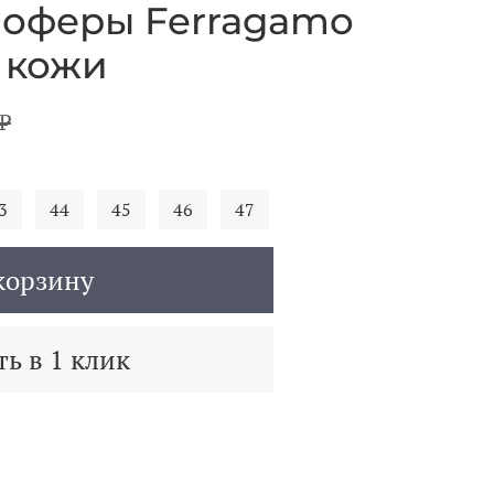
лоферы Ferragamo
 кожи
₽
3
44
45
46
47
корзину
ь в 1 клик