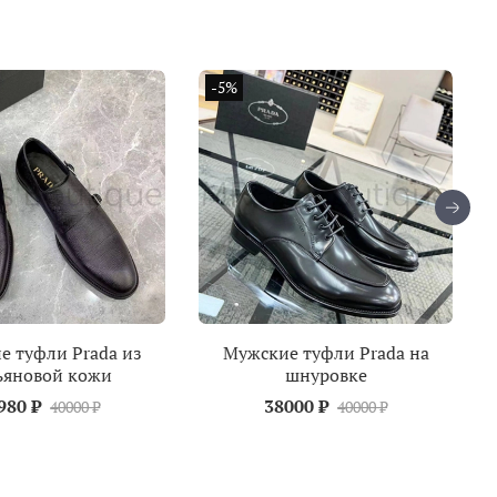
-5%
е туфли Prada из
Мужские туфли Prada на
ьяновой кожи
шнуровке
980 ₽
38000 ₽
40000 ₽
40000 ₽