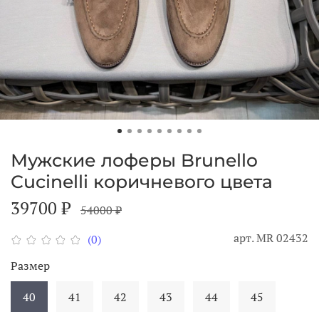
Мужские лоферы Brunello
Cucinelli коричневого цвета
39700 ₽
54000 ₽
арт.
МR 02432
(0)
Размер
40
41
42
43
44
45