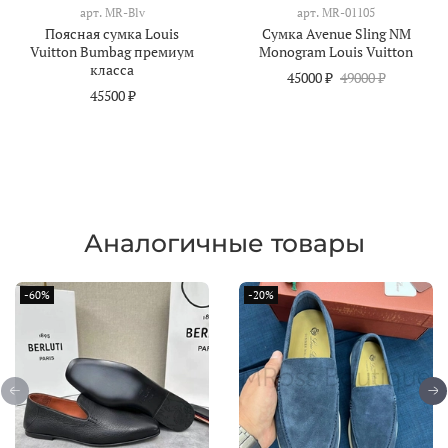
арт.
MR-Blv
арт.
MR-01105
Поясная сумка Louis
Сумка Avenue Sling NM
Vuitton Bumbag премиум
Monogram Louis Vuitton
класса
45000 ₽
49000 ₽
45500 ₽
Аналогичные товары
-60%
-20%