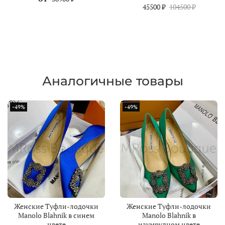
45500 ₽
104500 ₽
Аналогичные товары
-49%
-49%
Женские Туфли-лодочки
Женские Туфли-лодочки
Manolo Blahnik в синем
Manolo Blahnik в
цвете
изумрудном цвете