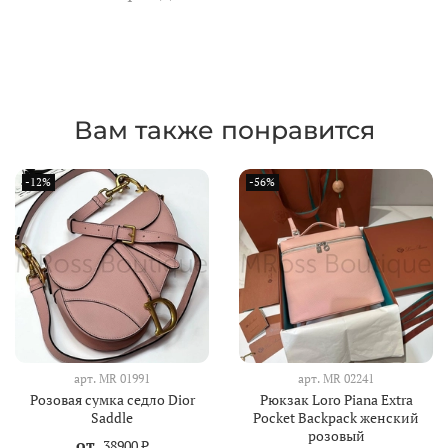
Вам также понравится
-12%
-56%
арт.
MR 01991
арт.
MR 02241
Розовая сумка седло Dior
Рюкзак Loro Piana Extra
Saddle
Pocket Backpack женский
розовый
от
38900 ₽