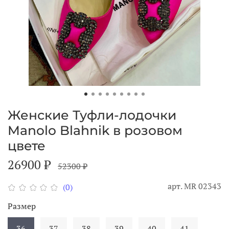
Женские Туфли-лодочки
Manolo Blahnik в розовом
цвете
26900 ₽
52300 ₽
арт.
МR 02343
(0)
Размер
36
37
38
39
40
41