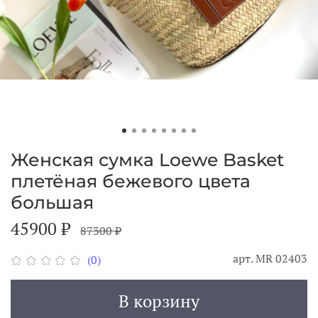
Женская сумка Loewe Basket
плетёная бежевого цвета
большая
45900 ₽
87300 ₽
арт.
МR 02403
(0)
В корзину