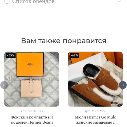
Список брендов
Вам также понравится
-33%
-61%
арт.
MR-01873
арт.
МR 02536
Женский компактный
Мюли Hermes Go Mule
кошелек Hermes Bearn
женские замшевые с