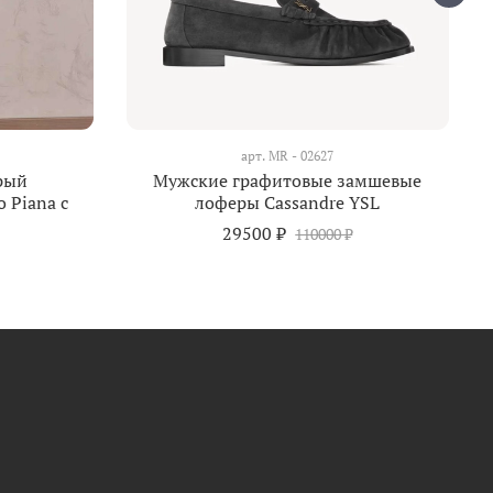
арт.
MR - 02627
рый
Мужские графитовые замшевые
 Piana с
лоферы Cassandre YSL
29500 ₽
110000 ₽