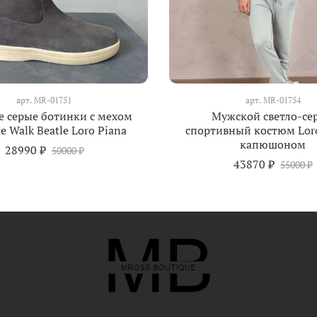
арт.
MR-01751
арт.
MR-01754
 серые ботинки с мехом
Мужской светло-се
e Walk Beatle Loro Piana
спортивный костюм Loro
капюшоном
28990 ₽
50000 ₽
43870 ₽
55000 ₽