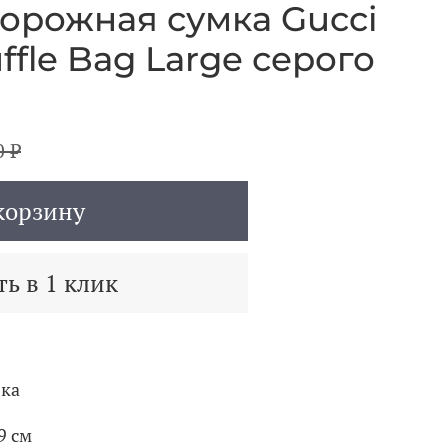
орожная сумка Gucci
ffle Bag Large серого
0 ₽
корзину
ь в 1 клик
вка
29 см