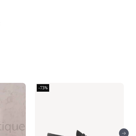
и
-73%