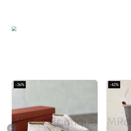
-26%
-42%