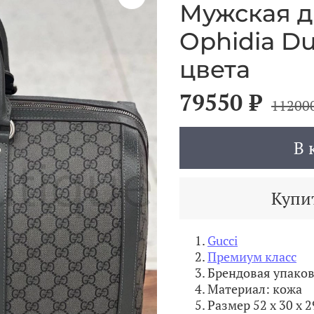
Мужская д
Ophidia Du
цвета
79550 ₽
11200
В 
Купит
Gucci
Премиум класс
Брендовая упако
Материал: кожа
Размер
52 x 30 x 