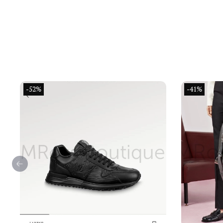
-52%
-41%