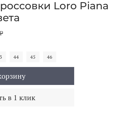
россовки Loro Piana
вета
₽
3
44
45
46
корзину
ь в 1 клик