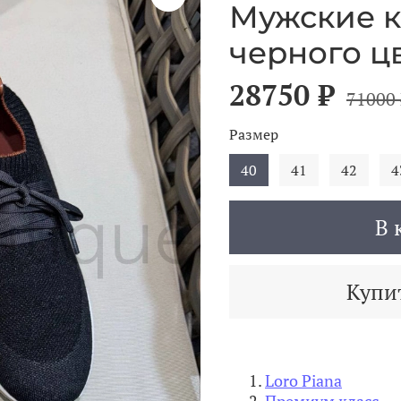
Мужские к
черного ц
28750 ₽
71000 
Размер
40
41
42
4
В 
Купит
Loro Piana
Премиум класс