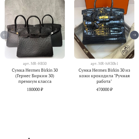
арт.
MR-HB30
арт.
MR-hH30b1
Сумка Hermes Birkin 30
Сумка Hermes Birkin 30 из
(Гермес Биркин 30)
кожи крокодила "Ручная
премиум класса
работа"
180000 ₽
470000 ₽