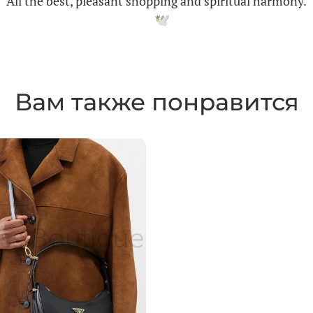
All the best, pleasant shopping and spiritual harmony
.
Вам также понравится