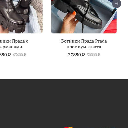
инки Прада с
Ботинки Прада Prada
карманами
премиум класса
850 ₽
27850 ₽
63600 ₽
50000 ₽