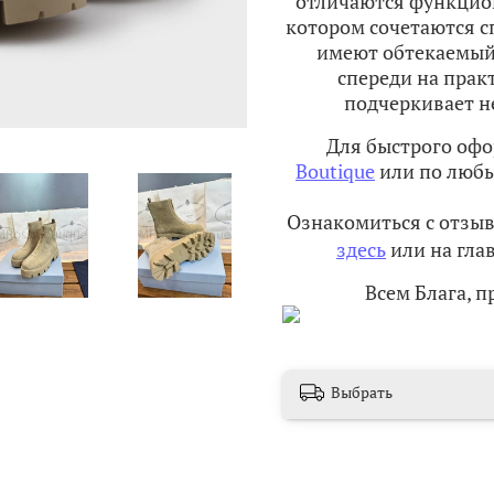
отличаются функцио
котором сочетаются с
имеют обтекаемый 
спереди на прак
подчеркивает н
Для быстрого офо
Boutique
или по любы
Ознакомиться с отзы
здесь
или на глав
Всем Блага, 
Выбрать