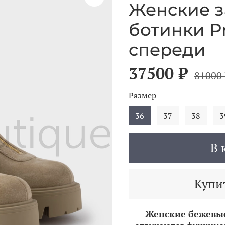
Женские 
ботинки P
спереди
37500 ₽
81000 
Размер
36
37
38
3
В 
Купит
Женские бежевые