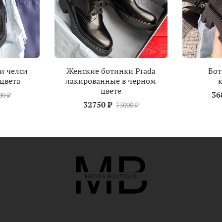
и челси
Женские ботинки Prada
Бот
 цвета
лакированные в черном
цвете
36
00 ₽
32750 ₽
73000 ₽