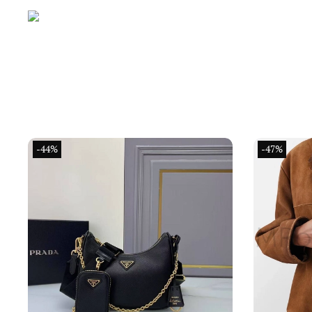
-44%
-47%