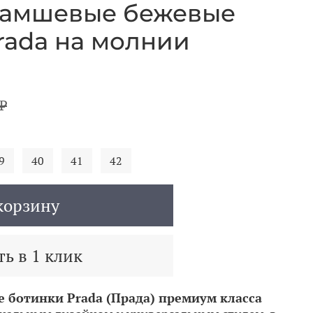
замшевые бежевые
rada на молнии
₽
9
40
41
42
корзину
ь в 1 клик
 ботинки Prada (Прада) премиум класса