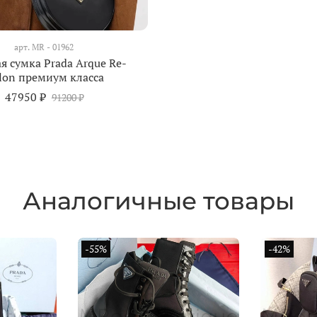
арт.
MR - 01962
я сумка Prada Arque Re-
lon премиум класса
47950 ₽
91200 ₽
Аналогичные товары
-55%
-42%