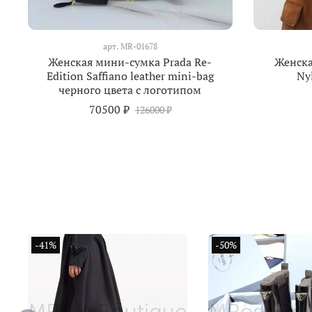
арт.
MR-01678
Женская мини-сумка Prada Re-
Женска
Edition Saffiano leather mini-bag
Ny
черного цвета с логотипом
70500 ₽
126000 ₽
-41%
-50%