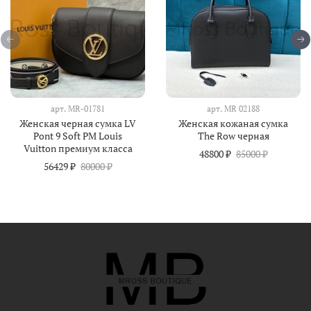
арт.
MR-01781
арт.
MR 02188
Женская черная сумка LV
Женская кожаная сумка
Pont 9 Soft PM Louis
The Row черная
Vuitton премиум класса
48800 ₽
85000 ₽
56429 ₽
80000 ₽