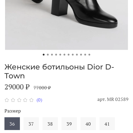
Женские ботильоны Dior D-
Town
29000 ₽
77000 ₽
арт.
МR 02589
(0)
Размер
36
37
38
39
40
41