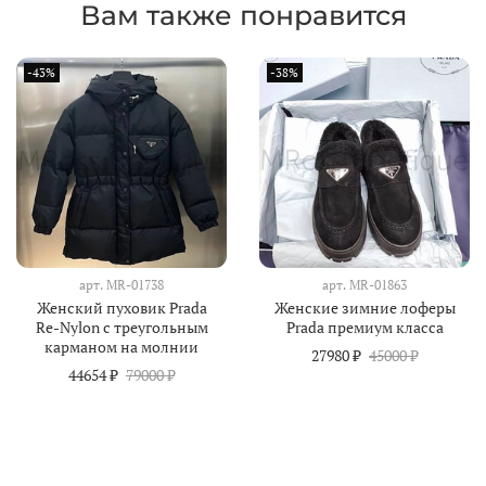
Вам также понравится
-43%
-38%
арт.
MR-01738
арт.
MR-01863
Женский пуховик Prada
Женские зимние лоферы
Re-Nylon с треугольным
Prada премиум класса
карманом на молнии
27980 ₽
45000 ₽
44654 ₽
79000 ₽