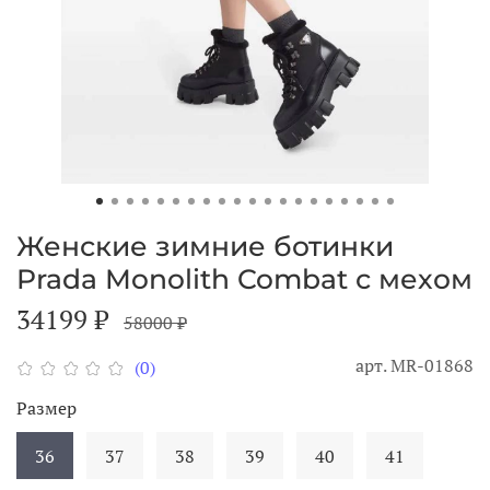
Женские зимние ботинки
Prada Monolith Combat с мехом
34199 ₽
58000 ₽
арт.
MR-01868
(0)
Размер
36
37
38
39
40
41