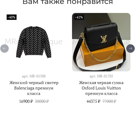
Вам также понравится
-40%
-42%
арт.
MR-01508
арт.
MR-01705
Женский черный свитер
Женская черная сумка
Balenciaga премиум
Oxford Louis Vuitton
класса
премиум класса
16900 ₽
28000 ₽
44375 ₽
77000 ₽