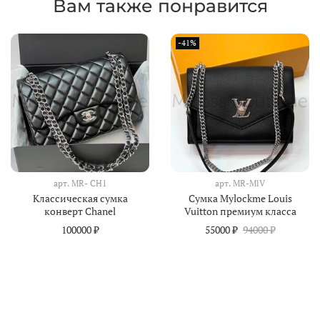
Вам также понравится
-41%
арт.
MR- CH1
арт.
MR-MlV
Классическая сумка
Сумка Mylockme Louis
конверт Chanel
Vuitton премиум класса
100000 ₽
55000 ₽
94000 ₽