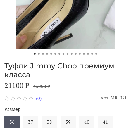
Туфли Jimmy Choo премиум
класса
21100 ₽
43000 ₽
арт.
MR-02t
(0)
Размер
36
37
38
39
40
41