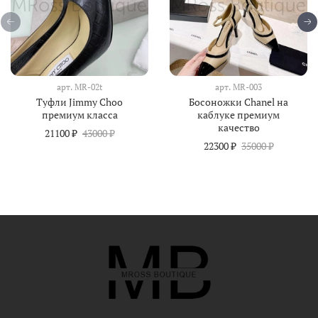
арт.
MR-02t
арт.
MR-003
Туфли Jimmy Choo
Босоножки Chanel на
премиум класса
каблуке премиум
качество
21100 ₽
43000 ₽
22300 ₽
35000 ₽