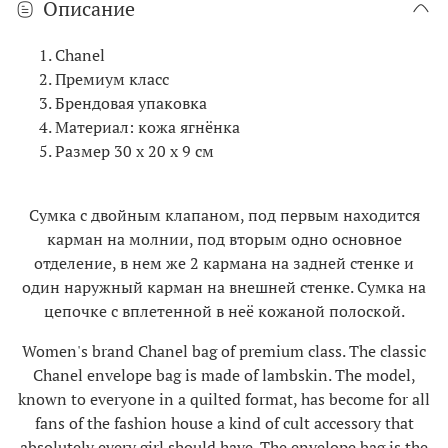
Описание
Chanel
Премиум класс
Брендовая упаковка
Материал: кожа ягнёнка
Размер 30 х 20 х 9 см
Сумка с двойным клапаном, под первым находится
карман на молнии, под вторым одно основное
отделение, в нем же 2 кармана на задней стенке и
один наружный карман на внешней стенке. Сумка на
цепочке с вплетенной в неё кожаной полоской.
Women's brand Chanel bag of premium class. The classic
Chanel envelope bag is made of lambskin. The model,
known to everyone in a quilted format, has become for all
fans of the fashion house a kind of cult accessory that
absolutely every girl should have. The envelope bag is the