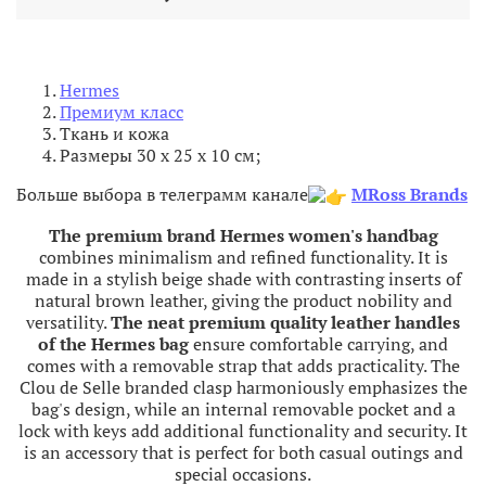
Hermes
Премиум класс
Ткань и кожа
Размеры 30 х 25 х 10 см;
Больше выбора в телеграмм канале
MRoss Brands
The
premium
brand
Hermes
women
's
handbag
combines
minimalism
and
refined
functionality
.
It
is
made
in
a
stylish
beige
shade
with
contrasting
inserts
of
natural
brown
leather
,
giving
the
product
nobility
and
versatility
.
The
neat
premium
quality
leather
handles
of
the
Hermes
bag
ensure
comfortable
carrying
,
and
comes
with a
removable
strap
that
adds
practicality
.
The
Clou
de
Selle
branded
clasp
harmoniously
emphasizes
the
bag
's
design
,
while
an
internal
removable
pocket
and
a
lock
with
keys
add
additional
functionality
and
security
.
It
is an
accessory
that
is
perfect
for
both
casual
outings
and
special
occasions
.