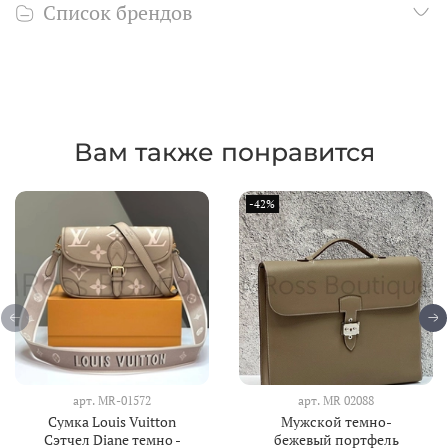
Список брендов
Вам также понравится
-42%
арт.
MR-01572
арт.
MR 02088
Сумка Louis Vuitton
Мужской темно-
Сэтчел Diane темно -
бежевый портфель