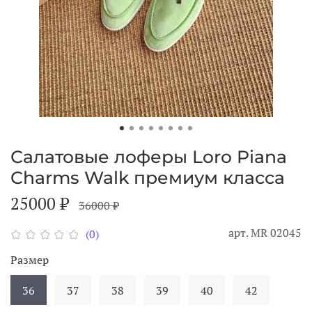
Салатовые лоферы Loro Piana
Charms Walk премиум класса
25000 ₽
36000 ₽
арт.
MR 02045
(0)
Размер
36
37
38
39
40
42