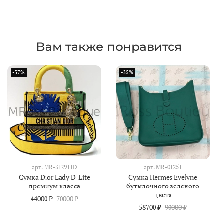
Вам также понравится
-37%
-35%
арт.
MR-312911D
арт.
MR-01251
Сумка Dior Lady D-Lite
Сумка Hermes Evelyne
премиум класса
бутылочного зеленого
цвета
44000 ₽
70000 ₽
58700 ₽
90000 ₽