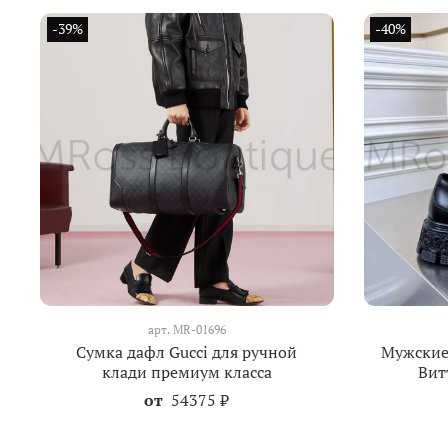
-39%
-40%
арт.
MR-01696
Сумка дафл Gucci для ручной
Мужские 
клади премиум класса
Вит
от
54375 ₽