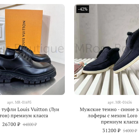
-42%
арт.
MR-01693
арт.
MR-01656
туфли Louis Vuitton (Луи
Мужские темно - синие 
тон) премиум класса
лоферы с мехом Loro 
премиум класса
26700 ₽
44800 ₽
31200 ₽
54000 ₽