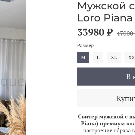
Мужской с
Loro Piana
33980 ₽
47000 
Размер
M
L
XL
XX
В 
Купит
Свитер мужской с в
Piana) премиум кл
настроение образа в