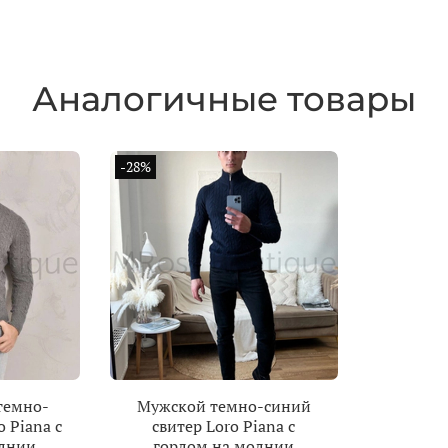
Аналогичные товары
-28%
темно-
Мужской темно-синий
 Piana с
свитер Loro Piana с
олнии
горлом на молнии