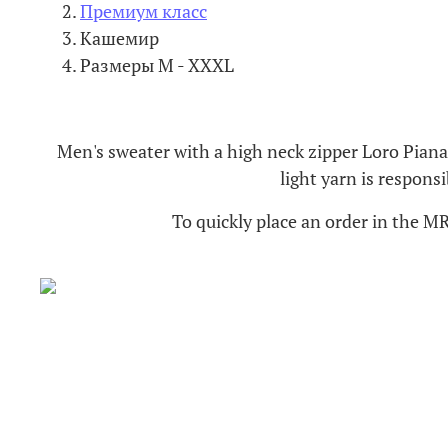
Премиум класс
Кашемир
Размеры M - XXXL
Men's sweater with a high neck zipper Loro Piana 
light yarn is respons
To quickly place an order in the M