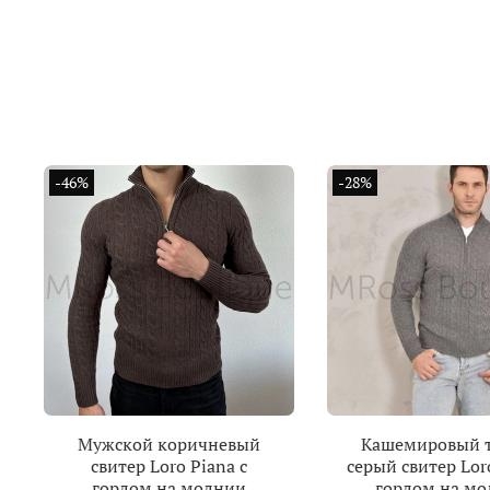
-46%
-28%
Мужской коричневый
Кашемировый 
свитер Loro Piana с
серый свитер Loro
горлом на молнии
горлом на м