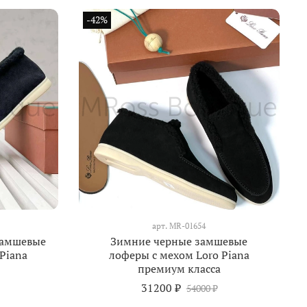
-42%
арт.
MR-01654
замшевые
Зимние черные замшевые
Piana
лоферы с мехом Loro Piana
премиум класса
31200 ₽
54000 ₽