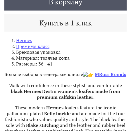
В корзину
Купить в 1 клик
Hermes
Премиум класс
Брендовая упаковка
Материал: телячья кожа
Размеры: 36 - 41
Больше выбора в телеграмм канале
MRoss Brands
Walk with confidence in these stylish and comfortable
black Hermes Destin women's loafers made from
premium calfskin leather
.
These modern
Hermes
loafers feature the iconic
palladium-plated
Kelly buckle
and are made for the true
fashionista who values ​​quality and style. The black leather
sole with
Blake stitching
and the leather and rubber heel
give these loafers a sophisticated look. The goatskin insole