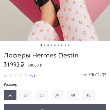
Лоферы Hermes Destin
31992 ₽
58000 ₽
арт.
MR 02133
(0)
Размер
36
37
38
39
40
41