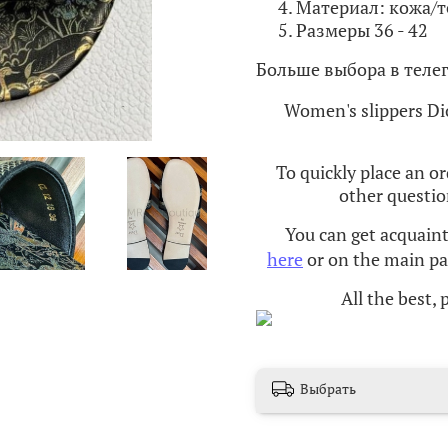
Материал: кожа/т
Размеры 36 - 42
Больше выбора в теле
Women's slippers Di
To quickly place an o
other questio
You can get acquain
here
or on the main pag
All the best,
Выбрать