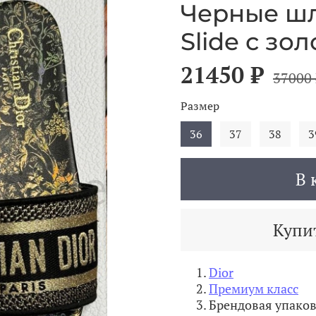
Черные шл
Slide с з
21450 ₽
37000 
Размер
36
37
38
3
В 
Купит
Dior
Премиум класс
Брендовая упако