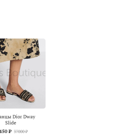
нцы Dior Dway
Slide
450 ₽
37000 ₽