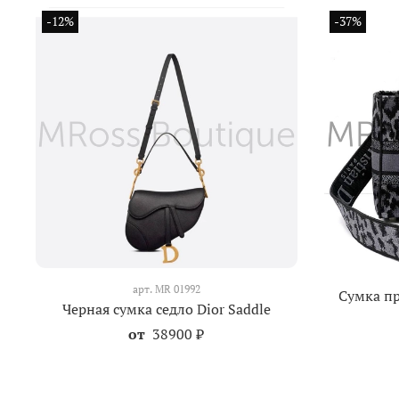
-12%
-37%
арт.
MR 01992
Сумка пр
Черная сумка седло Dior Saddle
от
38900 ₽