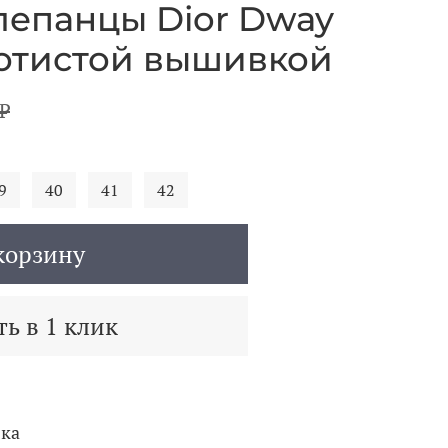
епанцы Dior Dway
олотистой вышивкой
₽
9
40
41
42
корзину
ь в 1 клик
вка