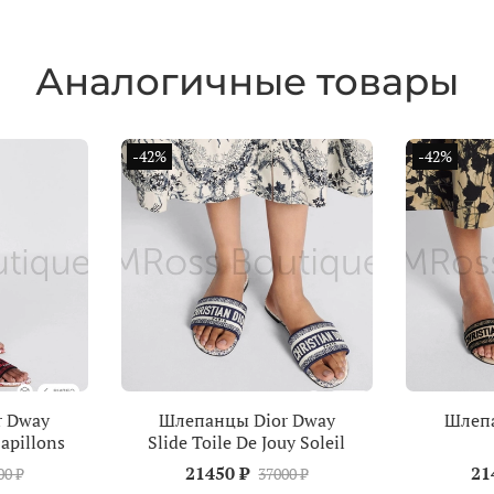
Аналогичные товары
-42%
-42%
r Dway
Шлепанцы Dior Dway
Шлепа
Papillons
Slide Toile De Jouy Soleil
21450 ₽
21
00 ₽
37000 ₽