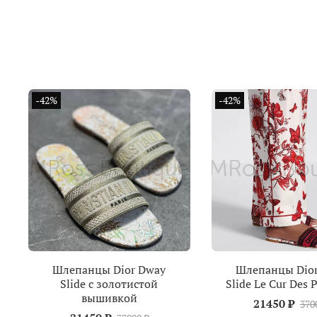
-42%
-42%
Шлепанцы Dior Dway
Шлепанцы Dio
Slide с золотистой
Slide Le Cur Des 
вышивкой
21450 ₽
370