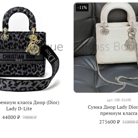
-11%
арт.
MR-01690
емиум класса Диор (Dior)
Сумка Диор Lady Dior
Lady D-Lite
премиум класса
44000 ₽
70000 ₽
275600 ₽
310000 