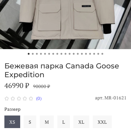
Бежевая парка Canada Goose
Expedition
46990 ₽
90000 ₽
арт.
MR-01621
(0)
Размер
XS
S
M
L
XL
XXL