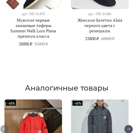
арт.
MR-01493
арт.
MR-01486
Мужские черные
Женские балетки Alaia
замшевые лоферы
черного цвета с
Summer Walk Loro Piana
ремешком
премиум класса
23800 ₽
60000 ₽
28000 ₽
35000 ₽
Аналогичные товары
-48%
-48%