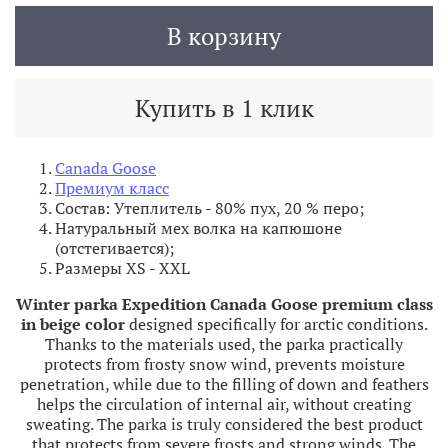
В корзину
Купить в 1 клик
Canada Goose
Премиум класс
Состав:
Утеплитель - 80% пух, 20 % перо;
Натуральный мех волка на капюшоне
(отстегивается);
Размеры XS - XXL
Winter parka Expedition Canada Goose premium class
in beige
color
designed specifically for arctic conditions.
Thanks to the materials used, the parka practically
protects from frosty snow wind, prevents moisture
penetration, while due to the filling of down and feathers
helps the circulation of internal air, without creating
sweating. The parka is truly considered the best product
that protects from severe frosts and strong winds. The