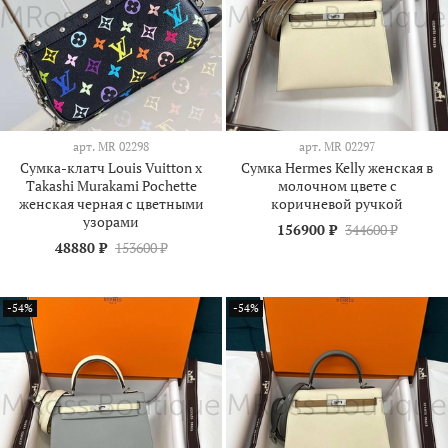
арт.
МR 02298
арт.
МR 02297
Сумка-клатч Louis Vuitton x
Сумка Hermes Kelly женская в
Takashi Murakami Pochette
молочном цвете с
женская черная c цветными
коричневой ручкой
узорами
156900 ₽
344600 ₽
48880 ₽
153600 ₽
-54%
-54%