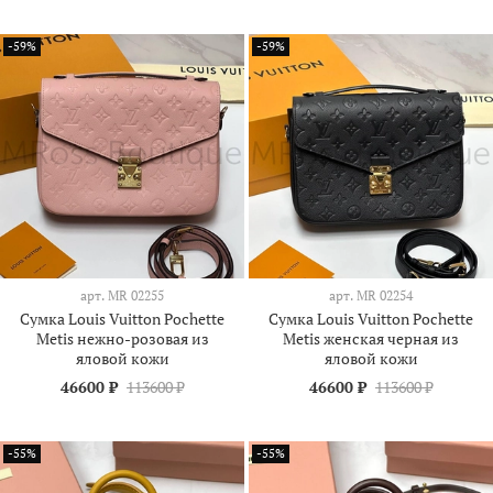
-59%
-59%
арт.
МR 02255
арт.
МR 02254
Сумка Louis Vuitton Pochette
Сумка Louis Vuitton Pochette
Metis нежно-розовая из
Metis женская черная из
яловой кожи
яловой кожи
46600 ₽
113600 ₽
46600 ₽
113600 ₽
-55%
-55%