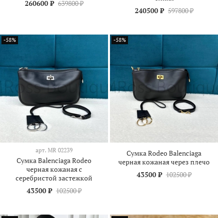
260600 ₽
639800 ₽
240500 ₽
597800 ₽
-58%
-58%
арт.
MR 02239
Сумка Rodeo Balenciaga
Сумка Balenciaga Rodeo
черная кожаная через плечо
черная кожаная с
43500 ₽
102500 ₽
серебристой застежкой
43500 ₽
102500 ₽