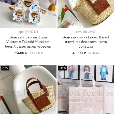
арт.
МR 02404
арт.
МR 02403
Женский рюкзак Louis
Женская сумка Loewe Basket
Vuitton x Takashi Murakami
плетёная бежевого цвета
белый c цветными узорами
большая
75600 ₽
123600 ₽
45900 ₽
87300 ₽
-50%
-42%