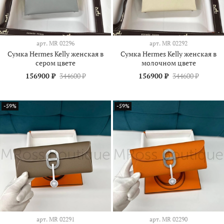
арт.
МR 02296
арт.
МR 02292
Сумка Hermes Kelly женская в
Сумка Hermes Kelly женская в
сером цвете
молочном цвете
156900 ₽
344600 ₽
156900 ₽
344600 ₽
-59%
-59%
арт.
МR 02291
арт.
МR 02290