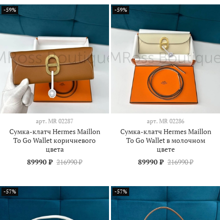
-59%
-59%
арт.
МR 02287
арт.
МR 02286
Сумка-клатч Hermes Maillon
Сумка-клатч Hermes Maillon
To Go Wallet коричневого
To Go Wallet в молочном
цвета
цвете
89990 ₽
216990 ₽
89990 ₽
216990 ₽
-57%
-57%