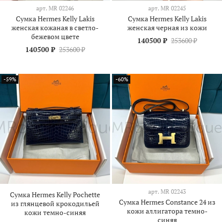
арт.
МR 02246
арт.
МR 02245
Сумка Hermes Kelly Lakis
Сумка Hermes Kelly Lakis
женская кожаная в светло-
женская черная из кожи
бежевом цвете
140500 ₽
253600 ₽
140500 ₽
253600 ₽
-59%
-60%
арт.
МR 02243
Сумка Hermes Kelly Pochette
Сумка Hermes Constance 24 из
из глянцевой крокодильей
кожи аллигатора темно-
кожи темно-синяя
синяя