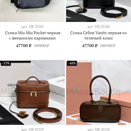
арт.
МR 02283
арт.
МR 02260
Сумка Miu Miu Pocket черная
Сумка Celine Vanity черная из
с внешними карманами
телячьей кожи
47700 ₽
109800 ₽
47700 ₽
100700 ₽
-53%
-48%
арт.
МR 02259
арт.
МR 02258