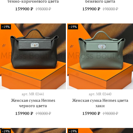
темно-коричневого цвета
бежевого цвета
159900 ₽
198000 ₽
159900 ₽
198000 ₽
-19%
-19%
арт.
МR 02441
арт.
МR 02440
Женская сумка Hermes
Женская сумка Hermes цвета
черного цвета
хаки
159900 ₽
198000 ₽
159900 ₽
198000 ₽
-19%
-19%