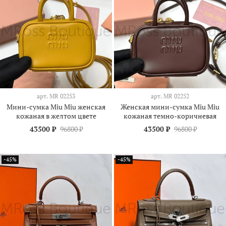
арт.
МR 02253
арт.
МR 02252
Мини-сумка Miu Miu женская
Женская мини-сумка Miu Miu
кожаная в желтом цвете
кожаная темно-коричневая
43500 ₽
96800 ₽
43500 ₽
96800 ₽
-45%
-45%