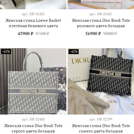
арт.
МR 02402
арт.
МR 02401
Женская сумка Loewe Basket
Женская сумка Dior Book Tote
плетёная бежевого цвета
розового цвета большая
43900 ₽
87300 ₽
56900 ₽
98000 ₽
-42%
-42%
арт.
МR 02400
арт.
МR 02399
Женская сумка Dior Book Tote
Женская сумка Dior Book Tote
серого цвета большая
синего цвета большая