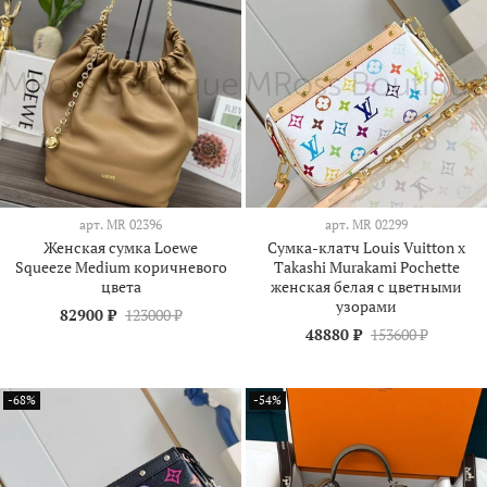
арт.
МR 02396
арт.
МR 02299
Женская сумка Loewe
Сумка-клатч Louis Vuitton x
Squeeze Medium коричневого
Takashi Murakami Pochette
цвета
женская белая c цветными
узорами
82900 ₽
123000 ₽
48880 ₽
153600 ₽
-68%
-54%