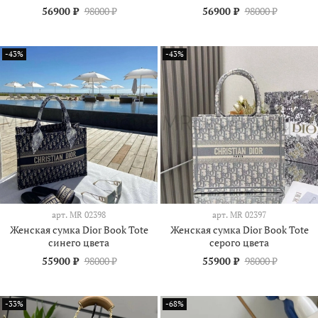
56900 ₽
98000 ₽
56900 ₽
98000 ₽
-43%
-43%
арт.
МR 02398
арт.
МR 02397
Женская сумка Dior Book Tote
Женская сумка Dior Book Tote
синего цвета
серого цвета
55900 ₽
98000 ₽
55900 ₽
98000 ₽
-33%
-68%