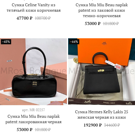
Сумка Celine Vanity из
Сумка Miu Miu Beau naplak
телячьей кожи коричневая
patent из лаковой кожи
темно-коричневая
47700 ₽
100700 ₽
53000 ₽
101800 ₽
-48%
-44%
арт.
МR 02257
Сумка Hermes Kelly Lakis 25
Сумка Miu Miu Beau naplak
женская черная из кожи
patent лакированная черная
192900 ₽
344600 ₽
53000 ₽
101800 ₽