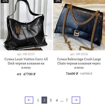
-43%
-49%
арт.
MR 02237
арт.
MR 02236
Сумка Louis Vuitton Carry All
Сумка Balenciaga Crush Large
Dark черная кожаная на
Chain черная кожаная через
плечо
плечо
от
76600 ₽
148900 ₽
47700 ₽
1
2
3
4
…
7