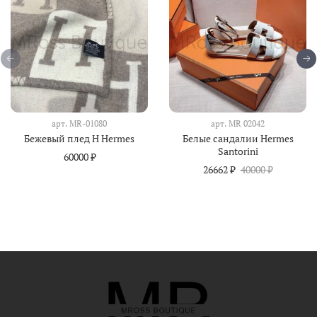
арт.
MR-01080
арт.
MR 02042
Бежевый плед H Hermes
Белые сандалии Hermes
Santorini
60000 ₽
26662 ₽
40000 ₽