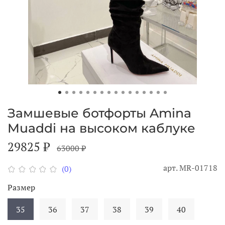
Замшевые ботфорты Amina
Muaddi на высоком каблуке
29825 ₽
63000 ₽
арт.
MR-01718
(0)
Размер
35
36
37
38
39
40