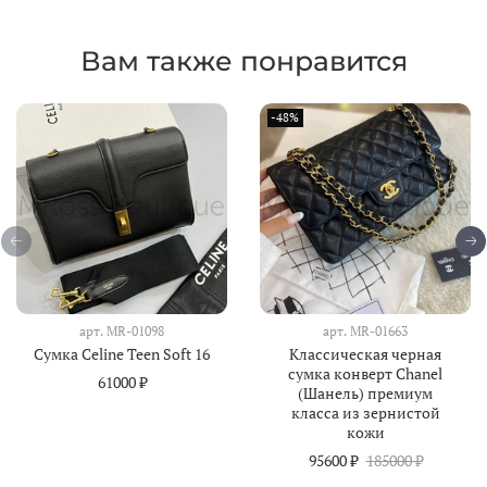
Вам также понравится
-48%
арт.
MR-01098
арт.
MR-01663
Сумка Celine Teen Soft 16
Классическая черная
сумка конверт Chanel
61000 ₽
(Шанель) премиум
класса из зернистой
кожи
95600 ₽
185000 ₽