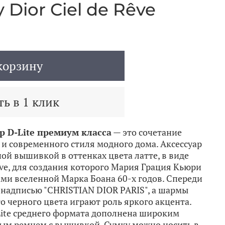
 Dior Ciel de Rêve
корзину
ь в 1 клик
р D-Lite премиум класса
— это сочетание
и современного стиля модного дома. Аксессуар
ой вышивкой в оттенках цвета латте, в виде
Rêve, для создания которого Мария Грация Кьюри
ми вселенной Марка Боана 60-х годов. Спереди
 надписью "CHRISTIAN DIOR PARIS", а шармы
го черного цвета играют роль яркого акцента.
Lite среднего формата дополнена широким
ым ремнем с вышивкой. Сумку можно носить в