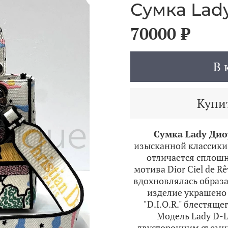
Сумка Lady
70000 ₽
В 
Купит
Сумка Lady Дио
изысканной классики 
отличается сплошн
мотива Dior Ciel de 
вдохновлялась образа
изделие украшено
"D.I.O.R." блестяще
Модель Lady D-
двусторонним съемн