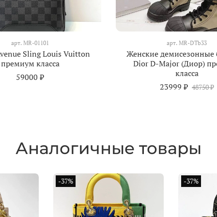
арт.
MR-01101
арт.
MR-DTb33
venue Sling Louis Vuitton
Женские демисезонные
премиум класса
Dior D-Major (Диор) п
класса
59000 ₽
23999 ₽
48750 ₽
Аналогичные товары
-37%
-37%