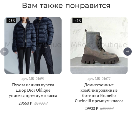
Вам также понравится
-23%
-47%
арт.
MR-01691
арт.
MR-01677
Пуховая синяя куртка
Демисезонные
Диор Dior Oblique
комбинированные
унисекс премиум класса
ботинки Brunello
Cucinelli премиум класса
29660 ₽
38700 ₽
29900 ₽
56000 ₽